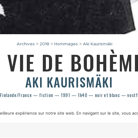
Archives
>
2018
>
Hommages
>
Aki Kaurismäki
A VIE DE BOHÈ
AKI KAURISMÄKI
Finlande/France — fiction — 1991 — 1h40 — noir et blanc — vostf
illeure expérience sur notre site web. En navigant sur le site, vous acc
Ä
SCÉNARIO
AKI KAURISMÄKI, D’APRÈS LE ROMAN
SCÈNES DE LA VIE D
 AALTONEN
PRODUCTION
SPUTNIK, PYRAMIDE PRODUCTIONS
SOURCE
PY