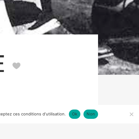
ME
eptez ces conditions d'utilisation.
Ok
Non
E BOHÈME
D’HENRY MURGER
IMAGE
RAMIDE FILMS, THE FINNISH FILM