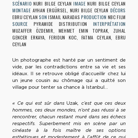
SCÉNARIO
NURI BILGE CEYLAN
IMAGE
NURI BILGE CEYLAN
MONTAGE
AYHAN ERGÜRSEL, NURI BILGE CEYLAN
DÉCORS
EBRU CEYLAN
SON
ISMAIL KARADAS
PRODUCTION
NBC FILM
SOURCE
PYRAMIDE DISTRIBUTION
INTERPRÉTATION
MUZAFFER ÖZDEMIR, MEHMET EMIN TOPRAK, ZUHAL
GENCER ERKAYA, FERIDUN KOC, FATMA CEYLAN, EBRU
CEYLAN
Un photographe est hanté par un sentiment de
vide, par les contradictions entre sa vie et ses
idéaux. Il se retrouve obligé d’accueillir chez lui
un jeune cousin au chômage qui a quitté son
village pour tenter sa chance à Istanbul…
« Ce qui est sûr dans
Uzak
, c’est que ces deux
hommes, ces deux mondes, n’ont pas réussi à se
rencontrer, chacun restant muré dans ses échecs
respectifs. Superbement mis en scène par un
cinéaste à la fois maître de ses options
esthétiques et modestement à l’affût de ce qui