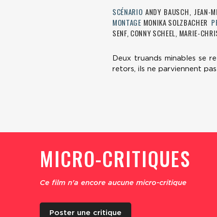
SCÉNARIO
ANDY BAUSCH, JEAN-M
MONTAGE
MONIKA SOLZBACHER
P
SENF, CONNY SCHEEL, MARIE-CHRI
Deux truands minables se re
retors, ils ne parviennent pa
MICRO-CRITIQUES
Ce film n'a encore aucune micro-critique
Poster une critique