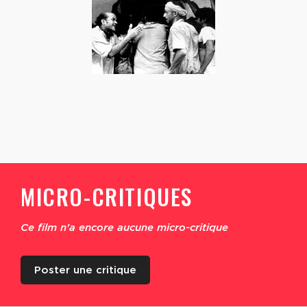
MICRO-CRITIQUES
Ce film n'a encore aucune micro-critique
Poster une critique