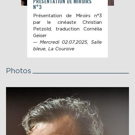
ET
PRÉSENTATION DE MIROIRS
REN
N°3
PET
r la
Présentation de Miroirs n°3
Ren
e et
par le cinéaste Christian
Pet
dans
Petzold, traduction Cornélia
Du
old
Geiser
Corn
— Mercredi 02.07.2025, Salle
— J
bleue, La Coursive
ble
Photos