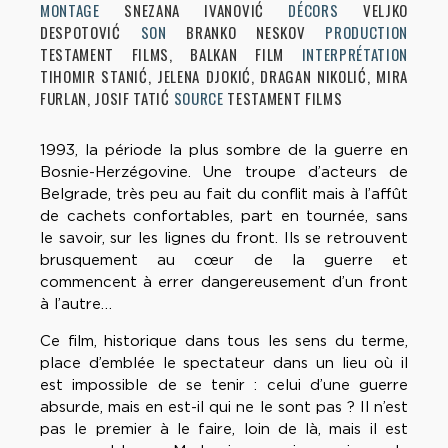
MONTAGE
SNEZANA IVANOVIĆ
DÉCORS
VELJKO
DESPOTOVIĆ
SON
BRANKO NESKOV
PRODUCTION
TESTAMENT FILMS, BALKAN FILM
INTERPRÉTATION
TIHOMIR STANIĆ, JELENA DJOKIĆ, DRAGAN NIKOLIĆ, MIRA
FURLAN, JOSIF TATIĆ
SOURCE
TESTAMENT FILMS
1993, la période la plus sombre de la guerre en
Bosnie-Herzégovine. Une troupe d’acteurs de
Belgrade, très peu au fait du conflit mais à l’affût
de cachets confortables, part en tournée, sans
le savoir, sur les lignes du front. Ils se retrouvent
brusquement au cœur de la guerre et
commencent à errer dangereusement d’un front
à l’autre…
Ce film, historique dans tous les sens du terme,
place d’emblée le spectateur dans un lieu où il
est impossible de se tenir : celui d’une guerre
absurde, mais en est-il qui ne le sont pas ? Il n’est
pas le premier à le faire, loin de là, mais il est