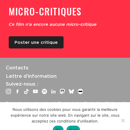
MICRO-CRITIQUES
Ce film n'a encore aucune micro-critique
Poster une critique
Contacts
Lettre d’information
Suivez-nous :
Tous droits réservés | Festival La Rochelle Cinéma |
International Film Festival –
Mentions légales
–
Conditions
Nous utilisons des cookies pour vous garantir la meilleure
générales de vente
expérience sur notre site web. En navigant sur le site, vous
Crédits site : Marine Breton, design ;
Etienne Delcambre
,
acceptez ces conditions d'utilisation.
développement et mise à jour
Ok
Non