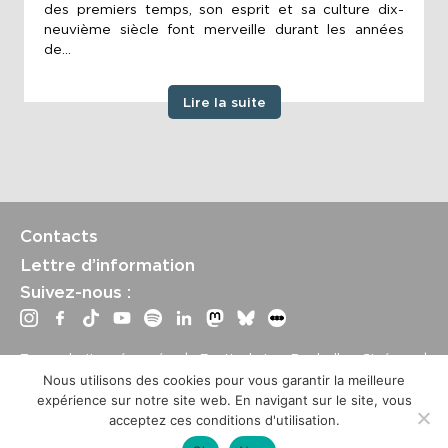
des premiers temps, son esprit et sa culture dix-
neuvième siècle font merveille durant les années
de...
Lire la suite
Contacts
Lettre d’information
Suivez-nous :
Tous droits réservés | Festival La Rochelle Cinéma |
International Film Festival –
Mentions légales
–
Conditions
Nous utilisons des cookies pour vous garantir la meilleure
générales de vente
expérience sur notre site web. En navigant sur le site, vous
Crédits site : Marine Breton, design ;
Etienne Delcambre
,
acceptez ces conditions d'utilisation.
développement et mise à jour