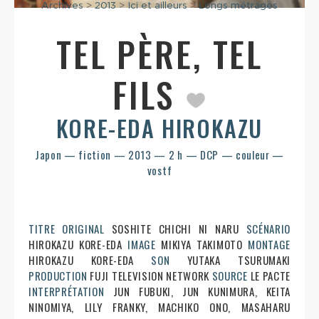
Archives
>
2013
>
Ici et ailleurs
>
Longs métrages
TEL PÈRE, TEL
FILS
KORE-EDA HIROKAZU
Japon — fiction — 2013 — 2 h — DCP — couleur —
vostf
TITRE ORIGINAL
SOSHITE CHICHI NI NARU
SCÉNARIO
HIROKAZU KORE-EDA
IMAGE
MIKIYA TAKIMOTO
MONTAGE
HIROKAZU KORE-EDA
SON
YUTAKA TSURUMAKI
PRODUCTION
FUJI TELEVISION NETWORK
SOURCE
LE PACTE
INTERPRÉTATION
JUN FUBUKI, JUN KUNIMURA, KEITA
NINOMIYA, LILY FRANKY, MACHIKO ONO, MASAHARU