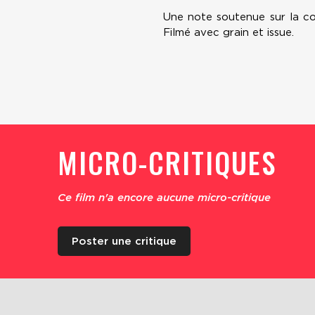
Une note soutenue sur la co
Filmé avec grain et issue.
MICRO-CRITIQUES
Ce film n'a encore aucune micro-critique
Poster une critique