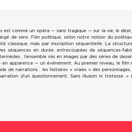
s
est comme un opéra — sans tragique — sur la vie, le désir, 
argé de sens. Film politique, selon notre notion du politiq
té classique, mais par inscription séquentielle. La structur
Des séquences en durée, entrecoupées de séquences-fable
termèdes ; l’ensemble mis en images par des séries de dessins
 en apparence — un événement. Au premier niveau, le film n’
ude de narrations : les histoires « vraies » des personnages
-narration d’un questionnement. Sans illusion ni tristesse. »