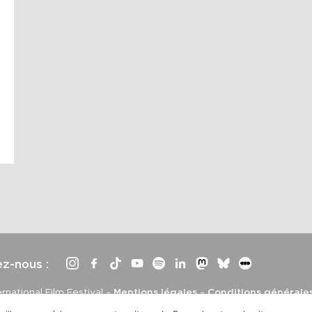
ez-nous :
rnational Film Festival –
Mentions légales
–
Conditions générale
e
, développement et mise à jour