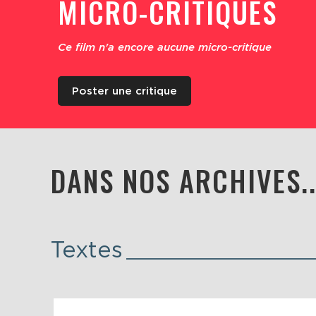
MICRO-CRITIQUES
Ce film n'a encore aucune micro-critique
Poster une critique
DANS NOS ARCHIVES..
Textes