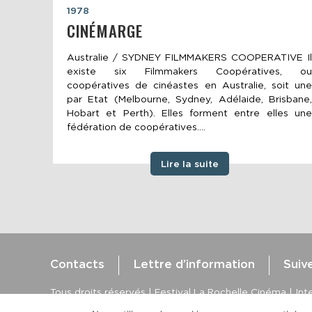
1978
CINÉMARGE
Australie / SYDNEY FILMMAKERS COOPERATIVE Il
existe six Filmmakers Coopératives, ou
coopératives de cinéastes en Australie, soit une
par Etat (Melbourne, Sydney, Adélaide, Brisbane,
Hobart et Perth). Elles forment entre elles une
fédération de coopératives....
Lire la suite
Contacts
Lettre d’information
Suiv
Tous droits réservés | Festival La Rochelle Cinéma | Inte
Crédits site : Marine Breton, design ;
Etienne Delcambr