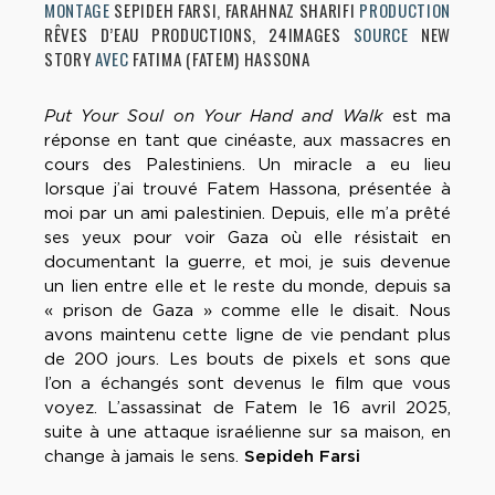
MONTAGE
SEPIDEH FARSI, FARAHNAZ SHARIFI
PRODUCTION
RÊVES D’EAU PRODUCTIONS, 24IMAGES
SOURCE
NEW
STORY
AVEC
FATIMA (FATEM) HASSONA
Put Your Soul on Your Hand and Walk
est ma
réponse en tant que cinéaste, aux massacres en
cours des Palestiniens. Un miracle a eu lieu
lorsque j’ai trouvé Fatem Hassona, présentée à
moi par un ami palestinien. Depuis, elle m’a prêté
ses yeux pour voir Gaza où elle résistait en
documentant la guerre, et moi, je suis devenue
un lien entre elle et le reste du monde, depuis sa
« prison de Gaza » comme elle le disait. Nous
avons maintenu cette ligne de vie pendant plus
de 200 jours. Les bouts de pixels et sons que
l’on a échangés sont devenus le film que vous
voyez. L’assassinat de Fatem le 16 avril 2025,
suite à une attaque israélienne sur sa maison, en
change à jamais le sens.
Sepideh Farsi