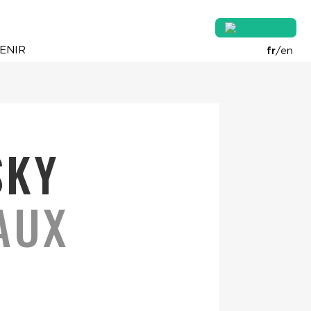
ENIR
fr
/
en
SKY