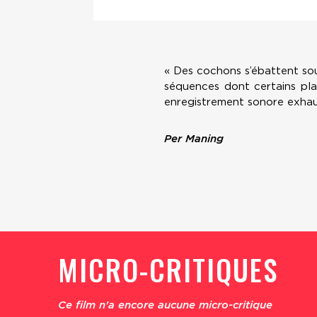
« Des cochons s’ébattent sou
séquences dont certains pla
enregistrement sonore exhau
Per Maning
MICRO-CRITIQUES
Ce film n'a encore aucune micro-critique