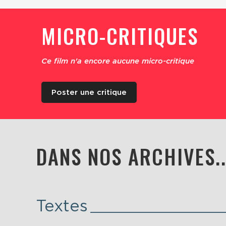
MICRO-CRITIQUES
Ce film n'a encore aucune micro-critique
Poster une critique
DANS NOS ARCHIVES..
Textes