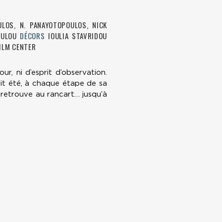
ULOS, N. PANAYOTOPOULOS, NICK
POULOU
DÉCORS
IOULIA STAVRIDOU
ILM CENTER
r, ni d’esprit d’observation.
vait été, à chaque étape de sa
e retrouve au rancart… jusqu’à