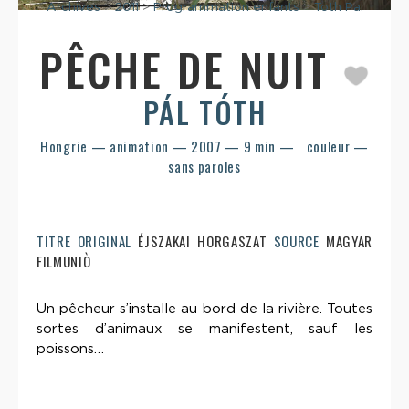
Archives
>
2011
>
Programmation enfants
>
Toth Pal
PÊCHE DE NUIT
PÁL TÓTH
Hongrie — animation — 2007 — 9 min — couleur —
sans paroles
TITRE ORIGINAL
ÉJSZAKAI HORGASZAT
SOURCE
MAGYAR
FILMUNIÒ
Un pêcheur s’installe au bord de la rivière. Toutes
sortes d’animaux se manifestent, sauf les
poissons…