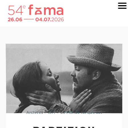
Archives
>
1977
>
Le Monde tel qu'il est