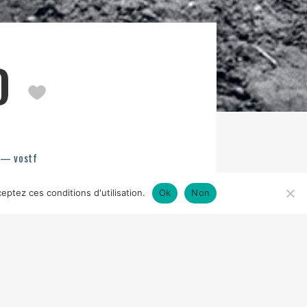
RD
 — vostf
eptez ces conditions d'utilisation.
Ok
Non
KOSÍNSKI
IMAGE
VLADIMÍR SMUTNÝ
N
SILVER SCREEN, CESKÁ TELEVIZE,
BLIK, JITKA ČVANČAROVÁ, STELLAN