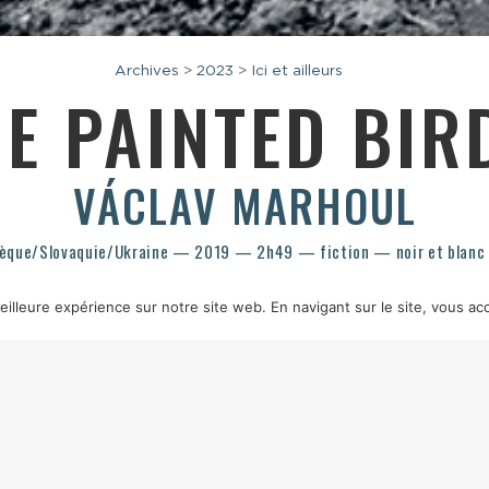
Archives
>
2023
>
Ici et ailleurs
HE PAINTED BI
VÁCLAV MARHOUL
hèque/Slovaquie/Ukraine — 2019 — 2h49 — fiction — noir et blanc
illeure expérience sur notre site web. En navigant sur le site, vous acc
CE
SCÉNARIO
VÁCLAV MARHOUL, D’APRÈS LE ROMAN ÉPONYME DE JERZY 
TER HILCANSKY, MICHAL PAJDIAK
MONTAGE
LUDĚK HUDEC
PRODUCTIO
S
SOURCE
TAMASA
INTERPRÉTATION
PETR KOTLÁR, UDO KIER, LECH DY
IAN SANDS, ALEKSEY KRAVCHENKO, BARRY PEPPER