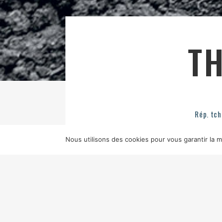
T
Rép. tc
Nous utilisons des cookies pour vous garantir la me
TITRE ORIGINAL
NABARVENÉ PTA
SON
PAVEL REJHOLEC
MUSIQUE
PE
PUBRES, RTVS, DIRECTORY FILM
SKARSGÅRD, HARVEY KEITEL, JUL