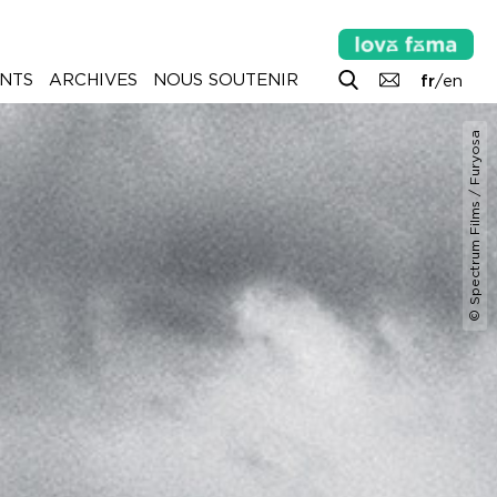
NTS
ARCHIVES
NOUS SOUTENIR
fr
/
en
© Spectrum Films / Furyosa