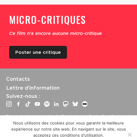
MICRO-CRITIQUES
Ce film n'a encore aucune micro-critique
Poster une critique
Contacts
Lettre d’information
Suivez-nous :
Tous droits réservés | Festival La Rochelle Cinéma |
International Film Festival –
Mentions légales
–
Conditions
Nous utilisons des cookies pour vous garantir la meilleure
générales de vente
expérience sur notre site web. En navigant sur le site, vous
Crédits site : Marine Breton, design ;
Etienne Delcambre
,
acceptez ces conditions d'utilisation.