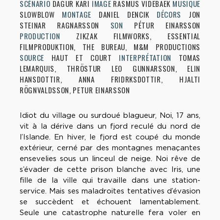
SCÉNARIO
DAGUR KARI
IMAGE
RASMUS VIDEBAEK
MUSIQUE
SLOWBLOW
MONTAGE
DANIEL DENCIK
DÉCORS
JON
STEINAR RAGNARSSON
SON
PÉTUR EINARSSON
PRODUCTION
ZIKZAK FILMWORKS, ESSENTIAL
FILMPRODUKTION, THE BUREAU, M&M PRODUCTIONS
SOURCE
HAUT ET COURT
INTERPRÉTATION
TOMAS
LEMARQUIS, THRÖSTUR LEO GUNNARSSON, ELIN
HANSDOTTIR, ANNA FRIDRKSDOTTIR, HJALTI
RÖGNVALDSSON, PETUR EINARSSON
Idiot du village ou surdoué blagueur, Noi, 17 ans,
vit à la dérive dans un fjord reculé du nord de
l’Islande. En hiver, le fjord est coupé du monde
extérieur, cerné par des montagnes menaçantes
ensevelies sous un linceul de neige. Noi rêve de
s’évader de cette prison blanche avec Iris, une
fille de la ville qui travaille dans une station-
service. Mais ses maladroites tentatives d’évasion
se succèdent et échouent lamentablement.
Seule une catastrophe naturelle fera voler en