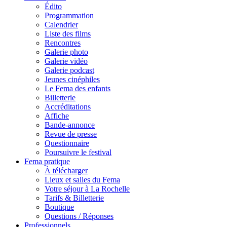
Édito
Programmation
Calendrier
Liste des films
Rencontres
Galerie photo
Galerie vidéo
Galerie podcast
Jeunes cinéphiles
Le Fema des enfants
Billetterie
Accréditations
Affiche
Bande-annonce
Revue de presse
Questionnaire
Poursuivre le festival
Fema pratique
À télécharger
Lieux et salles du Fema
Votre séjour à La Rochelle
Tarifs & Billetterie
Boutique
Questions / Réponses
Professionnels