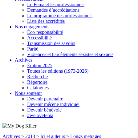
Le Fema et les professionnels
Demandes d’accréditations
Le programme des professionnels
Liste des accrédités
Nos engagements
Éco-responsabilité
Accessibilité
Transmission des savoirs
Parité
Violences et harcèlements sexistes et sexuels
Archives
Édition 2025
Toutes les éditions (1973-2026)
Recherche
Répertoire
Catalogues
Nous soutenir
Devenir partenaire
Devenir mécène individuel
Devenir bénévole
#welovefema
Archives
>
2013
>
Ici et ailleurs
>
Longs métrages