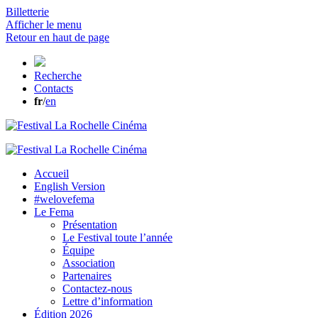
Billetterie
Afficher le menu
Retour en haut de page
Recherche
Contacts
fr
/
en
Accueil
English Version
#welovefema
Le Fema
Présentation
Le Festival toute l’année
Équipe
Association
Partenaires
Contactez-nous
Lettre d’information
Édition 2026