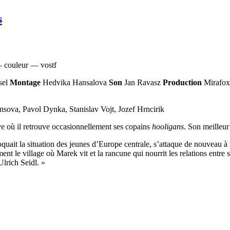
 couleur — vostf
sel
Montage
Hedvika Hansalova
Son
Jan Ravasz
Production
Mirafox
sova, Pavol Dynka, Stanislav Vojt, Jozef Hrncirik
ave où il retrouve occasionnellement ses copains
hooligans
. Son meilleur
uait la situation des jeunes d’Europe centrale, s’attaque de nouveau à un 
nt le village où Marek vit et la rancune qui nourrit les relations entre s
lrich Seidl. »