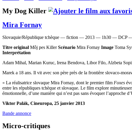
My Dog Killer
Mira Fornay
Slovaquie/République tchèque — fiction — 2013 — 1h30 — DCP —
Titre original
Môj pes Killer
Scénario
Mira Fornay
Image
Toma Sy
Interprétation
Adam Mihal, Marian Kuruc, Irena Bendova, Libor Filo, Alzbeta Sopin
Marek a 18 ans. Il vit avec son père près de la frontière slovaco-mor
« La réalisatrice slovaque Mira Fornay, dont le premier film
Foxes
évoq
entre les républiques tchèque et slovaque. Le film explore minutieuseme
émotionnelle, d’une manière qui n’est pas sans évoquer l’approche d’U
Viktor Palák, Cineuropa, 25 janvier 2013
Bande annonce
Micro-critiques