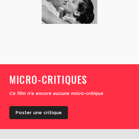
MICRO-CRITIQUES
Ce film n'a encore aucune micro-critique
Poster une critique