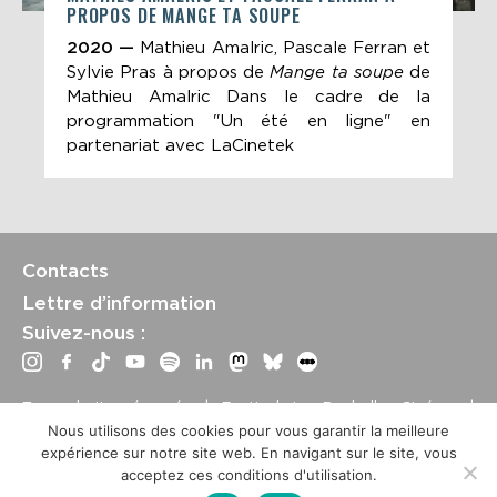
PROPOS DE MANGE TA SOUPE
2020 —
Mathieu Amalric, Pascale Ferran et
Sylvie Pras à propos de
Mange ta soupe
de
Mathieu Amalric Dans le cadre de la
programmation "Un été en ligne" en
partenariat avec LaCinetek
Contacts
Lettre d’information
Suivez-nous :
Tous droits réservés | Festival La Rochelle Cinéma |
International Film Festival –
Mentions légales
–
Conditions
Nous utilisons des cookies pour vous garantir la meilleure
générales de vente
expérience sur notre site web. En navigant sur le site, vous
Crédits site : Marine Breton, design ;
Etienne Delcambre
,
acceptez ces conditions d'utilisation.
développement et mise à jour