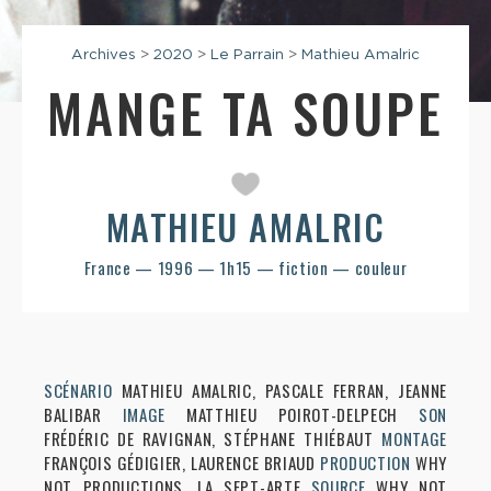
Archives
>
2020
>
Le Parrain
>
Mathieu Amalric
MANGE TA SOUPE
MATHIEU AMALRIC
France — 1996 — 1h15 — fiction — couleur
SCÉNARIO
MATHIEU AMALRIC, PASCALE FERRAN, JEANNE
BALIBAR
IMAGE
MATTHIEU POIROT-DELPECH
SON
FRÉDÉRIC DE RAVIGNAN, STÉPHANE THIÉBAUT
MONTAGE
FRANÇOIS GÉDIGIER, LAURENCE BRIAUD
PRODUCTION
WHY
NOT PRODUCTIONS, LA SEPT-ARTE
SOURCE
WHY NOT