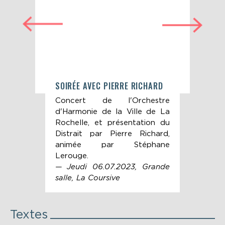
6.07
SOIRÉE AVEC PIERRE RICHARD
REN
RIC
! en
Concert de l'Orchestre
Re
ge à
d'Harmonie de la Ville de La
Ric
.
Rochelle, et présentation du
Ler
Distrait par Pierre Richard,
— J
animée par Stéphane
Sall
Lerouge.
— Jeudi 06.07.2023, Grande
salle, La Coursive
Textes