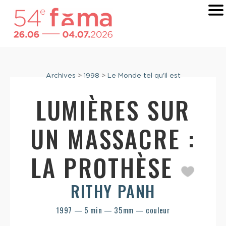
Archives
>
1998
>
Le Monde tel qu'il est
LUMIÈRES SUR
UN MASSACRE :
LA PROTHÈSE
RITHY PANH
1997 — 5 min — 35mm — couleur