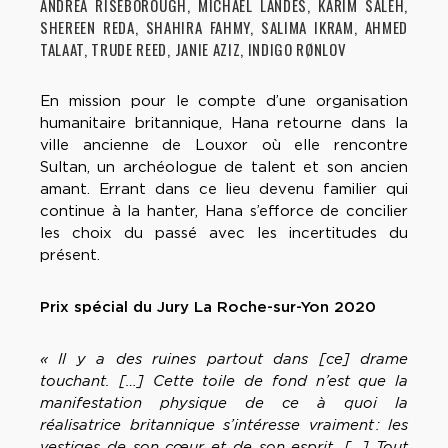
ANDREA RISEBOROUGH, MICHAEL LANDES, KARIM SALEH,
SHEREEN REDA, SHAHIRA FAHMY, SALIMA IKRAM, AHMED
TALAAT, TRUDE REED, JANIE AZIZ, INDIGO RØNLOV
En mission pour le compte d’une organisation
humanitaire britannique, Hana retourne dans la
ville ancienne de Louxor où elle rencontre
Sultan, un archéologue de talent et son ancien
amant. Errant dans ce lieu devenu familier qui
continue à la hanter, Hana s’efforce de concilier
les choix du passé avec les incertitudes du
présent.
Prix spécial du Jury La Roche-sur-Yon 2020
« Il y a des ruines partout dans [ce] drame
touchant. […] Cette toile de fond n’est que la
manifestation physique de ce à quoi la
réalisatrice britannique s’intéresse vraiment : les
vestiges de son cœur et de son esprit. […] Tout