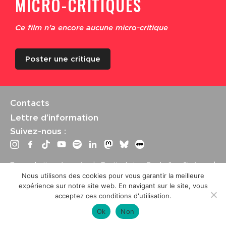
MICRO-CRITIQUES
Ce film n'a encore aucune micro-critique
Poster une critique
Contacts
Lettre d’information
Suivez-nous :
Tous droits réservés | Festival La Rochelle Cinéma |
International Film Festival –
Mentions légales
–
Conditions
Nous utilisons des cookies pour vous garantir la meilleure
générales de vente
expérience sur notre site web. En navigant sur le site, vous
Crédits site : Marine Breton, design ;
Etienne Delcambre
,
acceptez ces conditions d'utilisation.
développement et mise à jour
Ok
Non