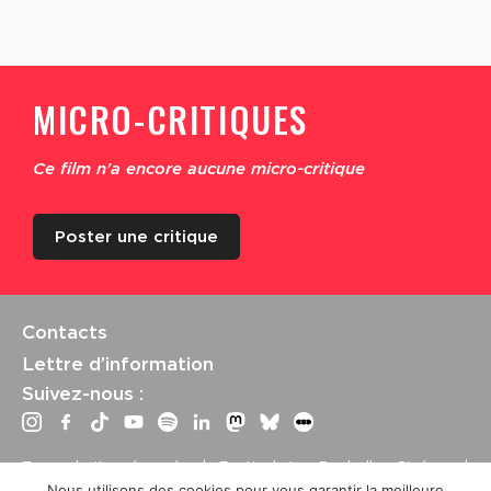
MICRO-CRITIQUES
Ce film n'a encore aucune micro-critique
Poster une critique
Contacts
Lettre d’information
Suivez-nous :
Tous droits réservés | Festival La Rochelle Cinéma |
International Film Festival –
Mentions légales
–
Conditions
Nous utilisons des cookies pour vous garantir la meilleure