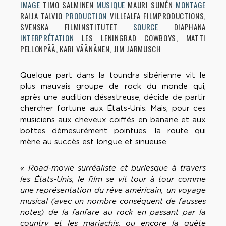
IMAGE
TIMO SALMINEN
MUSIQUE
MAURI SUMÉN
MONTAGE
RAIJA TALVIO
PRODUCTION
VILLEALFA FILMPRODUCTIONS,
SVENSKA FILMINSTITUTET
SOURCE
DIAPHANA
INTERPRÉTATION
LES LENINGRAD COWBOYS, MATTI
PELLONPÄÄ, KARI VÄÄNÄNEN, JIM JARMUSCH
Quelque part dans la toundra sibérienne vit le
plus mauvais groupe de rock du monde qui,
après une audition désastreuse, décide de partir
chercher fortune aux États-Unis. Mais, pour ces
musiciens aux cheveux coiffés en banane et aux
bottes démesurément pointues, la route qui
mène au succès est longue et sinueuse.
« Road-movie surréaliste et burlesque à travers
les États-Unis, le film se vit tour à tour comme
une représentation du rêve américain, un voyage
musical (avec un nombre conséquent de fausses
notes) de la fanfare au rock en passant par la
country et les mariachis, ou encore la quête