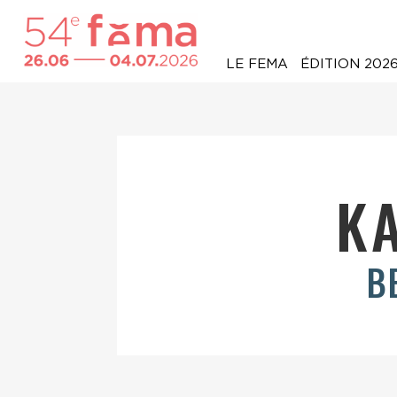
LE FEMA
ÉDITION 202
K
B