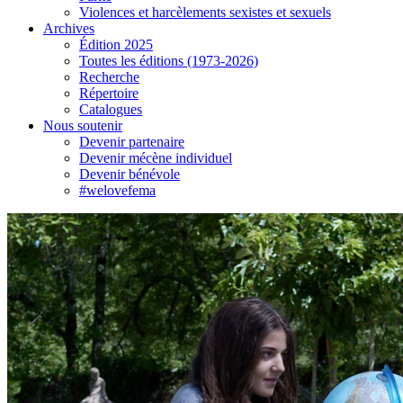
Violences et harcèlements sexistes et sexuels
Archives
Édition 2025
Toutes les éditions (1973-2026)
Recherche
Répertoire
Catalogues
Nous soutenir
Devenir partenaire
Devenir mécène individuel
Devenir bénévole
#welovefema