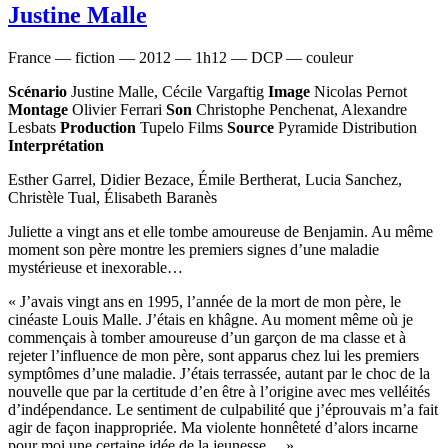
Justine Malle
France — fiction — 2012 — 1h12 — DCP — couleur
Scénario
Justine Malle, Cécile Vargaftig
Image
Nicolas Pernot
Montage
Olivier Ferrari
Son
Christophe Penchenat, Alexandre
Lesbats
Production
Tupelo Films
Source
Pyramide Distribution
Interprétation
Esther Garrel, Didier Bezace, Émile Bertherat, Lucia Sanchez,
Christèle Tual, Élisabeth Baranès
Juliette a vingt ans et elle tombe amoureuse de Benjamin. Au même
moment son père montre les premiers signes d’une maladie
mystérieuse et inexorable…
« J’avais vingt ans en 1995, l’année de la mort de mon père, le
cinéaste Louis Malle. J’étais en khâgne. Au moment même où je
commençais à tomber amoureuse d’un garçon de ma classe et à
rejeter l’influence de mon père, sont apparus chez lui les premiers
symptômes d’une maladie. J’étais terrassée, autant par le choc de la
nouvelle que par la certitude d’en être à l’origine avec mes velléités
d’indépendance. Le sentiment de culpabilité que j’éprouvais m’a fait
agir de façon inappropriée. Ma violente honnêteté d’alors incarne
pour moi une certaine idée de la jeunesse… »