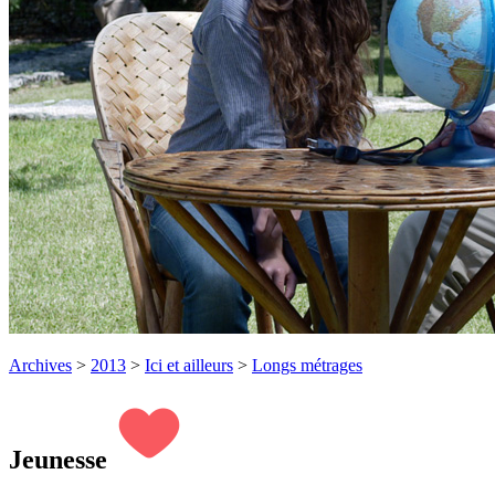
Archives
>
2013
>
Ici et ailleurs
>
Longs métrages
Jeunesse