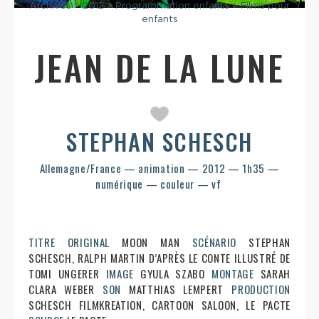
Archives
>
2012
>
Programmation enfants
>
Films pour
enfants
JEAN DE LA LUNE
STEPHAN SCHESCH
Allemagne/France — animation — 2012 — 1h35 —
numérique — couleur — vf
TITRE ORIGINAL
MOON MAN
SCÉNARIO
STEPHAN
SCHESCH, RALPH MARTIN D’APRÈS LE CONTE ILLUSTRÉ DE
TOMI UNGERER
IMAGE
GYULA SZABO
MONTAGE
SARAH
CLARA WEBER
SON
MATTHIAS LEMPERT
PRODUCTION
SCHESCH FILMKREATION, CARTOON SALOON, LE PACTE