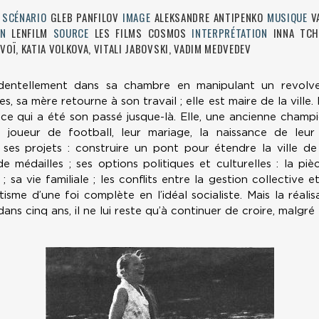
A
SCÉNARIO
GLEB PANFILOV
IMAGE
ALEKSANDRE ANTIPENKO
MUSIQUE
V
ON
LENFILM
SOURCE
LES FILMS COSMOS
INTERPRÉTATION
INNA TCH
VOÏ, KATIA VOLKOVA, VITALI JABOVSKI, VADIM MEDVEDEV
dentellement dans sa chambre en manipulant un revolve
sa mère retourne à son travail ; elle est maire de la ville.
ce qui a été son passé jusque-là. Elle, une ancienne champio
joueur de football, leur mariage, la naissance de leur f
 ses projets : construire un pont pour étendre la ville de
 de médailles ; ses options politiques et culturelles : la pi
 ; sa vie familiale ; les conflits entre la gestion collective et
tisme d’une foi complète en l’idéal socialiste. Mais la réal
s cinq ans, il ne lui reste qu’à continuer de croire, malgré 