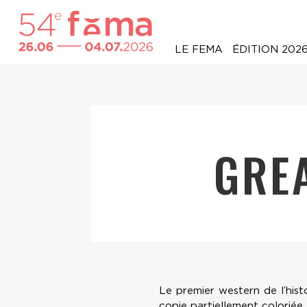
LE FEMA
ÉDITION 202
GRE
Le premier western de l’hist
copie partiellement coloriée