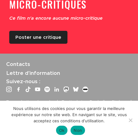
MICRO-CRITIQUES
Ce film n'a encore aucune micro-critique
Poster une critique
Contacts
Lettre d’information
Suivez-nous :
Tous droits réservés | Festival La Rochelle Cinéma |
International Film Festival –
Mentions légales
–
Conditions
Nous utilisons des cookies pour vous garantir la meilleure
générales de vente
expérience sur notre site web. En navigant sur le site, vous
Crédits site : Marine Breton, design ;
Etienne Delcambre
,
acceptez ces conditions d'utilisation.
développement et mise à jour
Ok
Non