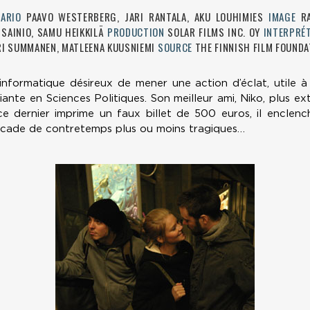
NARIO
PAAVO WESTERBERG, JARI RANTALA, AKU LOUHIMIES
IMAGE
R
A SAINIO, SAMU HEIKKILÄ
PRODUCTION
SOLAR FILMS INC. OY
INTERPRÉ
ERI SUMMANEN, MATLEENA KUUSNIEMI
SOURCE
THE FINNISH FILM FOUNDA
nformatique désireux de mener une action d’éclat, utile à 
iante en Sciences Politiques. Son meilleur ami, Niko, plus extr
ce dernier imprime un faux billet de 500 euros, il enclen
scade de contretemps plus ou moins tragiques…