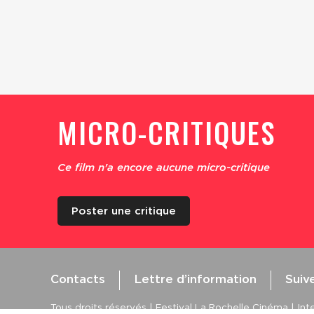
MICRO-CRITIQUES
Ce film n'a encore aucune micro-critique
Poster une critique
Contacts
Lettre d’information
Suiv
Tous droits réservés | Festival La Rochelle Cinéma | Inte