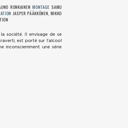
AUNO RONKAINEN
MONTAGE
SAMU
TATION
JASPER PÄÄKKÖNEN, MIKKO
TION
la société. Il envisage de se
averti, est porté sur l’alcool
che inconsciemment une série