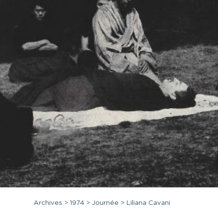
Archives
>
1974
>
Journée
>
Liliana Cavani