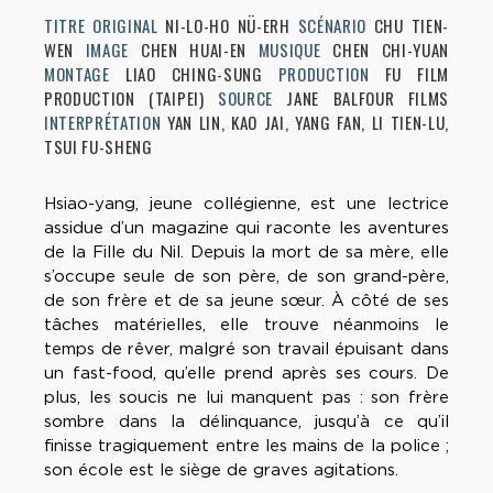
TITRE ORIGINAL
NI-LO-HO NÜ-ERH
SCÉNARIO
CHU TIEN-
WEN
IMAGE
CHEN HUAI-EN
MUSIQUE
CHEN CHI-YUAN
MONTAGE
LIAO CHING-SUNG
PRODUCTION
FU FILM
PRODUCTION (TAIPEI)
SOURCE
JANE BALFOUR FILMS
INTERPRÉTATION
YAN LIN, KAO JAI, YANG FAN, LI TIEN-LU,
TSUI FU-SHENG
Hsiao-yang, jeune collégienne, est une lectrice
assidue d’un magazine qui raconte les aventures
de la Fille du Nil. Depuis la mort de sa mère, elle
s’occupe seule de son père, de son grand-père,
de son frère et de sa jeune sœur. À côté de ses
tâches matérielles, elle trouve néanmoins le
temps de rêver, malgré son travail épuisant dans
un fast-food, qu’elle prend après ses cours. De
plus, les soucis ne lui manquent pas : son frère
sombre dans la délinquance, jusqu’à ce qu’il
finisse tragiquement entre les mains de la police ;
son école est le siège de graves agitations.