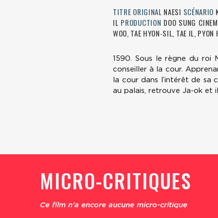
TITRE ORIGINAL
NAESI
SCÉNARIO
IL
PRODUCTION
DOO SUNG CINE
WOO, TAE HYON-SIL, TAE IL, PYON
1590. Sous le règne du roi M
conseiller à la cour. Apprena
la cour dans l’intérêt de sa 
au palais, retrouve Ja-ok et i
MICRO-CRITIQUES
Ce film n'a encore aucune micro-critique