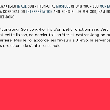
KWAK IL-LO
IMAGE
SOHN HYON-CHAE
MUSIQUE
CHONG YOON-JOO
MONT
MA CORPORATION
INTERPRÉTATION
AHN SONG-KI, LEE MEE-SOK, NAM K
 HEE-BONG
yongjong, Soh Jong-ho, fils d’un petit fonctionnaire, s’est é
nt cette liaison, ce dernier fait arrêter et castrer Jong-ho p
carrière. Mais le roi accorde ses faveurs à Jil-nyo, la serva
ls projettent de s’enfuir ensemble.