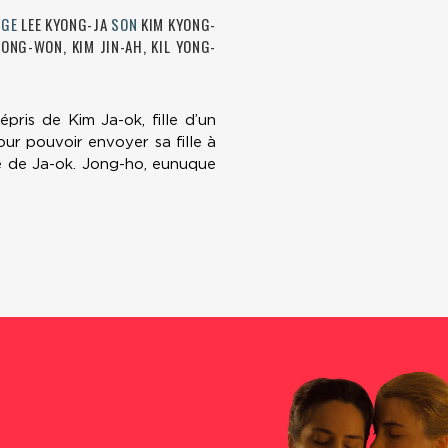
AGE
LEE KYONG-JA
SON
KIM KYONG-
OONG-WON, KIM JIN-AH, KIL YONG-
pris de Kim Ja-ok, fille d’un
our pouvoir envoyer sa fille à
nte de Ja-ok. Jong-ho, eunuque