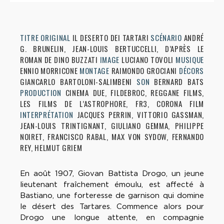
TITRE ORIGINAL
IL DESERTO DEI TARTARI
SCÉNARIO
ANDRÉ
G. BRUNELIN, JEAN-LOUIS BERTUCCELLI, D’APRÈS LE
ROMAN DE DINO BUZZATI
IMAGE
LUCIANO TOVOLI
MUSIQUE
ENNIO MORRICONE
MONTAGE
RAIMONDO GROCIANI
DÉCORS
GIANCARLO BARTOLONI-SALIMBENI
SON
BERNARD BATS
PRODUCTION
CINEMA DUE, FILDEBROC, REGGANE FILMS,
LES FILMS DE L’ASTROPHORE, FR3, CORONA FILM
INTERPRÉTATION
JACQUES PERRIN, VITTORIO GASSMAN,
JEAN-LOUIS TRINTIGNANT, GIULIANO GEMMA, PHILIPPE
NOIRET, FRANCISCO RABAL, MAX VON SYDOW, FERNANDO
REY, HELMUT GRIEM
En août 1907, Giovan Battista Drogo, un jeune
lieutenant fraîchement émoulu, est affecté à
Bastiano, une forteresse de garnison qui domine
le désert des Tartares. Commence alors pour
Drogo une longue attente, en compagnie