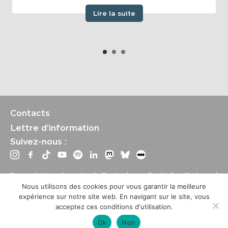
Lire la suite
Contacts
Lettre d’information
Suivez-nous :
Tous droits réservés | Festival La Rochelle Cinéma |
International Film Festival –
Mentions légales
–
Conditions
Nous utilisons des cookies pour vous garantir la meilleure
générales de vente
expérience sur notre site web. En navigant sur le site, vous
Crédits site : Marine Breton, design ;
Etienne Delcambre
,
acceptez ces conditions d'utilisation.
développement et mise à jour
Ok
Non