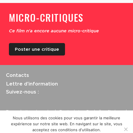
MICRO-CRITIQUES
Ce film n'a encore aucune micro-critique
Poster une critique
Contacts
Lettre d’information
Suivez-nous :
Tous droits réservés | Festival La Rochelle Cinéma |
International Film Festival –
Mentions légales
–
Conditions
Nous utilisons des cookies pour vous garantir la meilleure
générales de vente
expérience sur notre site web. En navigant sur le site, vous
Crédits site : Marine Breton, design ;
Etienne Delcambre
,
acceptez ces conditions d'utilisation.