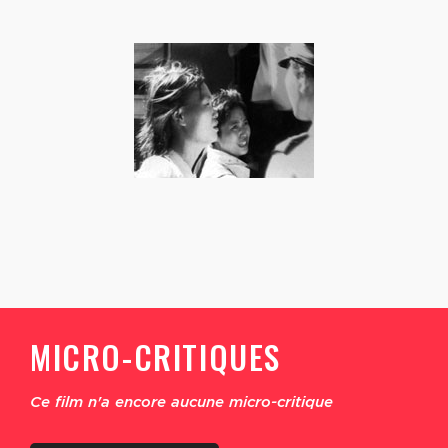
MICRO-CRITIQUES
Ce film n'a encore aucune micro-critique