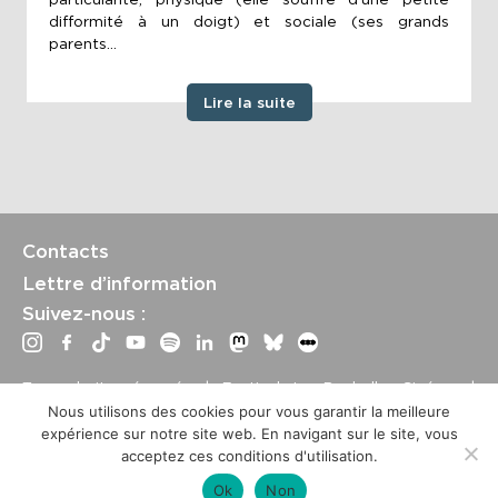
difformité à un doigt) et sociale (ses grands
parents...
Lire la suite
Contacts
Lettre d’information
Suivez-nous :
Tous droits réservés | Festival La Rochelle Cinéma |
International Film Festival –
Mentions légales
–
Conditions
Nous utilisons des cookies pour vous garantir la meilleure
générales de vente
expérience sur notre site web. En navigant sur le site, vous
Crédits site : Marine Breton, design ;
Etienne Delcambre
,
acceptez ces conditions d'utilisation.
développement et mise à jour
Ok
Non