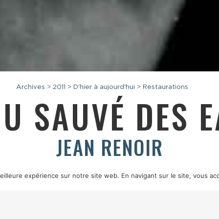
Archives
>
2011
>
D'hier à aujourd'hui
>
Restaurations
U SAUVÉ DES 
JEAN RENOIR
France — fiction — 1932 — 1h25 — numérique — noir et blanc
illeure expérience sur notre site web. En navigant sur le site, vous acc