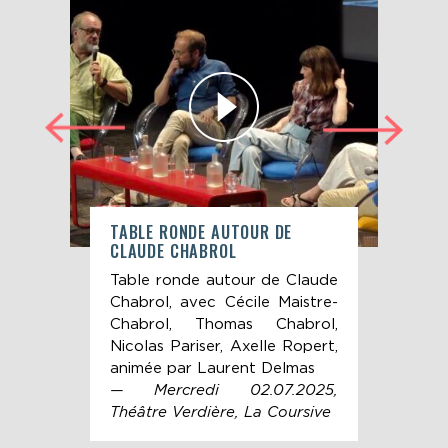
DE
TABLE RONDE AUTOUR DE
REN
CLAUDE CHABROL
CLA
 par
Table ronde autour de Claude
Tab
lor
Chabrol, avec Cécile Maistre-
Cha
Chabrol, Thomas Chabrol,
Chab
Nicolas Pariser, Axelle Ropert,
Tho
animée par Laurent Delmas
ciné
— Mercredi 02.07.2025,
(cin
Théâtre Verdière, La Coursive
(ci
Delm