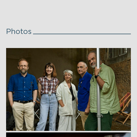
— M
Photos