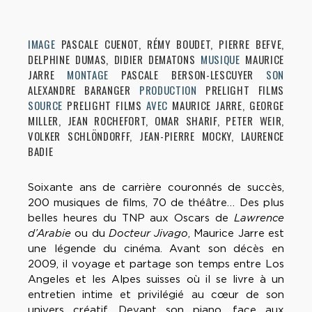
IMAGE
PASCALE CUENOT, RÉMY BOUDET, PIERRE BEFVE,
DELPHINE DUMAS, DIDIER DEMATONS
MUSIQUE
MAURICE
JARRE
MONTAGE
PASCALE BERSON-LESCUYER
SON
ALEXANDRE BARANGER
PRODUCTION
PRELIGHT FILMS
SOURCE
PRELIGHT FILMS
AVEC
MAURICE JARRE, GEORGE
MILLER, JEAN ROCHEFORT, OMAR SHARIF, PETER WEIR,
VOLKER SCHLÖNDORFF, JEAN-PIERRE MOCKY, LAURENCE
BADIE
Soixante ans de carrière couronnés de succès,
200 musiques de films, 70 de théâtre… Des plus
belles heures du TNP aux Oscars de
Lawrence
d’Arabie
ou du
Docteur Jivago
, Maurice Jarre est
une légende du cinéma. Avant son décès en
2009, il voyage et partage son temps entre Los
Angeles et les Alpes suisses où il se livre à un
entretien intime et privilégié au cœur de son
univers créatif. Devant son piano, face aux