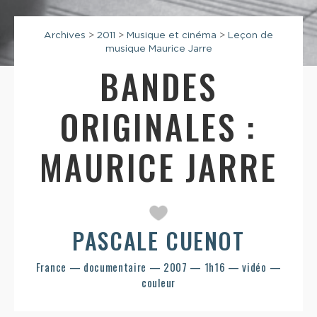
Archives
>
2011
>
Musique et cinéma
>
Leçon de
musique Maurice Jarre
BANDES
ORIGINALES :
MAURICE JARRE
PASCALE CUENOT
France — documentaire — 2007 — 1h16 — vidéo —
couleur