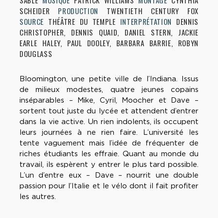
SABLE
MUSIQUE
PATRICK WILLIAMS
MONTAGE
CYNTHIA
SCHEIDER
PRODUCTION
TWENTIETH CENTURY FOX
SOURCE
THÉÂTRE DU TEMPLE
INTERPRÉTATION
DENNIS
CHRISTOPHER, DENNIS QUAID, DANIEL STERN, JACKIE
EARLE HALEY, PAUL DOOLEY, BARBARA BARRIE, ROBYN
DOUGLASS
Bloomington, une petite ville de l’Indiana. Issus
de milieux modestes, quatre jeunes copains
inséparables – Mike, Cyril, Moocher et Dave –
sortent tout juste du lycée et attendent d’entrer
dans la vie active. Un rien indolents, ils occupent
leurs journées à ne rien faire. L’université les
tente vaguement mais l’idée de fréquenter de
riches étudiants les effraie. Quant au monde du
travail, ils espèrent y entrer le plus tard possible.
L’un d’entre eux – Dave – nourrit une double
passion pour l’Italie et le vélo dont il fait profiter
les autres.