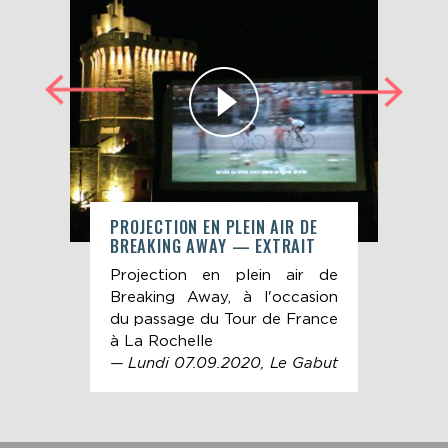
DE
PROJECTION EN PLEIN AIR DE
PRO
PSE
BREAKING AWAY — EXTRAIT
BRE
r de
Projection en plein air de
Pro
sion
Breaking Away, à l'occasion
Bre
ance
du passage du Tour de France
du 
à La Rochelle
à L
abut
— Lundi 07.09.2020, Le Gabut
— L