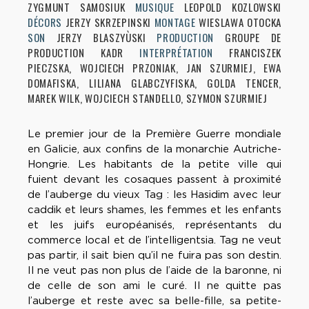
ZYGMUNT SAMOSIUK
MUSIQUE
LEOPOLD KOZLOWSKI
DÉCORS
JERZY SKRZEPINSKI
MONTAGE
WIESLAWA OTOCKA
SON
JERZY BLASZYÙSKI
PRODUCTION
GROUPE DE
PRODUCTION KADR
INTERPRÉTATION
FRANCISZEK
PIECZSKA, WOJCIECH PRZONIAK, JAN SZURMIEJ, EWA
DOMAFISKA, LILIANA GLABCZYFISKA, GOLDA TENCER,
MAREK WILK, WOJCIECH STANDELLO, SZYMON SZURMIEJ
Le premier jour de la Première Guerre mondiale
en Galicie, aux confins de la monarchie Autriche-
Hongrie. Les habitants de la petite ville qui
fuient devant les cosaques passent à proximité
de l’auberge du vieux Tag : les Hasidim avec leur
caddik et leurs shames, les femmes et les enfants
et les juifs européanisés, représentants du
commerce local et de l’intelligentsia. Tag ne veut
pas partir, il sait bien qu’il ne fuira pas son destin.
Il ne veut pas non plus de l’aide de la baronne, ni
de celle de son ami le curé. Il ne quitte pas
l’auberge et reste avec sa belle-fille, sa petite-