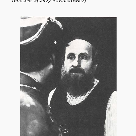
réfléchie. »(Jerzy Kawalerowicz)