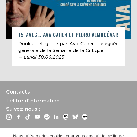
15' AVEC... AVA CAHEN ET PEDRO ALMODÓVAR
Douleur et gloire par Ava Cahen, déléguée
générale de la Semaine de la Critique
— Lundi 30.06.2025
Contacts
Lettre d’information
Suivez-nous :
Tous droits réservés | Festival La Rochelle Cinéma |
International Film Festival –
Mentions légales
–
Conditions
Nous utilisons des cookies pour vous garantir la meilleure