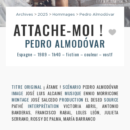
Archives
>
2025
>
Hommages
>
Pedro Almodóvar
ATTACHE-MOI !
PEDRO ALMODÓVAR
Espagne – 1989 – 1h40 – fiction – couleur – vostf
TITRE ORIGINAL
¡ ÁTAME !
SCÉNARIO
PEDRO ALMODÓVAR
IMAGE
JOSÉ LUIS ALCAINE
MUSIQUE
ENNIO MORRICONE
MONTAGE
JOSÉ SALCEDO
PRODUCTION
EL DESEO
SOURCE
PATHÉ
INTERPRÉTATION
VICTORIA ABRIL, ANTONIO
BANDERAS, FRANCISCO RABAL, LOLES LEÓN, JULIETA
SERRANO, ROSSY DE PALMA, MARÍA BARRANCO