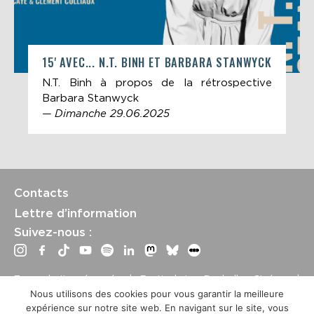
15' AVEC... N.T. BINH ET BARBARA STANWYCK
N.T. Binh à propos de la rétrospective
Barbara Stanwyck
— Dimanche 29.06.2025
Contacts
Lettre d’information
Suivez-nous :
Tous droits réservés | Festival La Rochelle Cinéma |
International Film Festival –
Mentions légales
–
Conditions
Nous utilisons des cookies pour vous garantir la meilleure
générales de vente
expérience sur notre site web. En navigant sur le site, vous