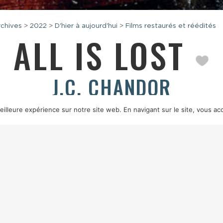
chives
>
2022
>
D'hier à aujourd'hui
>
Films restaurés et réédités
ALL IS LOST
J.C. CHANDOR
États-Unis — 2013 — 1h46 — fiction — couleur — vostf
illeure expérience sur notre site web. En navigant sur le site, vous acc
RANK G. DEMARCO, PETER ZUCCARINI
SON
RICHARD HYMNS, BRANDO
EBERT
MONTAGE
PETE BEAUDREAU
PRODUCTION
ROADSIDE ATTRACTIO
SE PICTURES, WASHINGTON SQUARE FILMS
SOURCE
UNIVERSAL
INTERPR
ndien, un homme se réveille brusquement quand la coque de
 radio est hors service et son matériel de navigation a dis