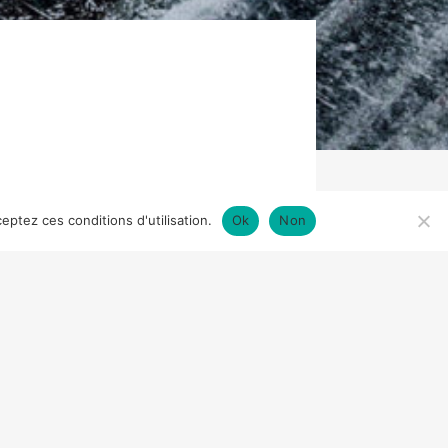
eptez ces conditions d'utilisation.
Ok
Non
N PROCTOR, MICAH BLOOMBERG,
NS, BEFORE THE DOOR PICTURES,
ÉTATION
ROBERT REDFORD
 son bateau est perforée par
paru en mer. Il parvient tant