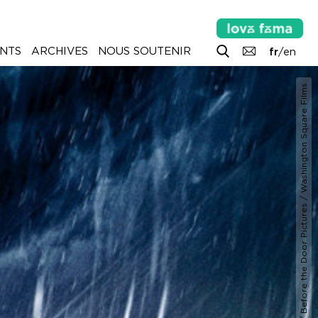
NTS
ARCHIVES
NOUS SOUTENIR
fr
/
en
© Collection ChristopheL © Black Bear / Treehouse / Before the Door Pictures / Washington Square Films