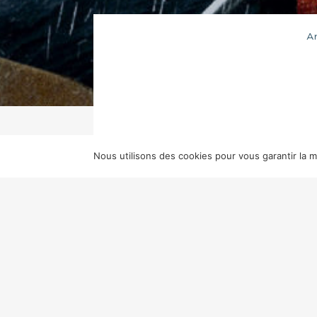
Ar
Nous utilisons des cookies pour vous garantir la me
SCÉNARIO
J.C. CHANDOR
IMAGE
F
GILLIAN ARTHUR
MUSIQUE
ALEX 
BLACK BEAR PICTURES, TREEHOU
Seul au milieu de l’océan I
un conteneur à la dérive. Sa