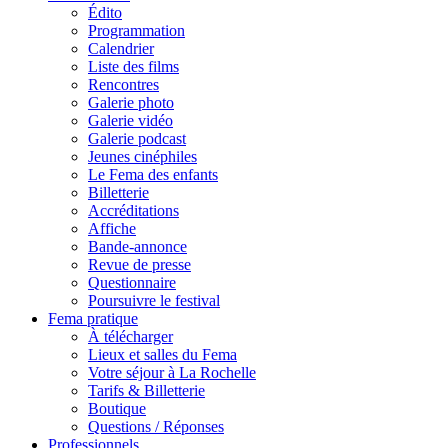
Édito
Programmation
Calendrier
Liste des films
Rencontres
Galerie photo
Galerie vidéo
Galerie podcast
Jeunes cinéphiles
Le Fema des enfants
Billetterie
Accréditations
Affiche
Bande-annonce
Revue de presse
Questionnaire
Poursuivre le festival
Fema pratique
À télécharger
Lieux et salles du Fema
Votre séjour à La Rochelle
Tarifs & Billetterie
Boutique
Questions / Réponses
Professionnels