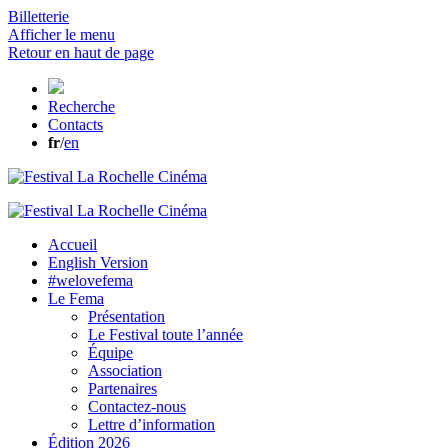
Billetterie
Afficher le menu
Retour en haut de page
Recherche
Contacts
fr
/
en
Accueil
English Version
#welovefema
Le Fema
Présentation
Le Festival toute l’année
Équipe
Association
Partenaires
Contactez-nous
Lettre d’information
Édition 2026