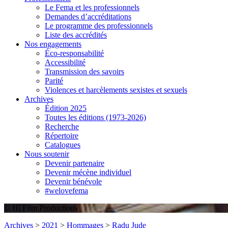
Le Fema et les professionnels
Demandes d’accréditations
Le programme des professionnels
Liste des accrédités
Nos engagements
Éco-responsabilité
Accessibilité
Transmission des savoirs
Parité
Violences et harcèlements sexistes et sexuels
Archives
Édition 2025
Toutes les éditions (1973-2026)
Recherche
Répertoire
Catalogues
Nous soutenir
Devenir partenaire
Devenir mécène individuel
Devenir bénévole
#welovefema
© Hi Film Productions
Archives
>
2021
>
Hommages
>
Radu Jude